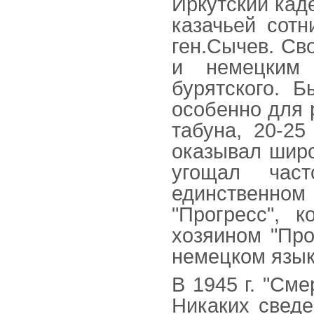
Иркутский кад
казачьей сотн
ген.Сычев. Св
и немецким 
бурятского. 
особенно для 
табуна, 20-25
оказывал шир
угощал час
единственном
"Прогресс", 
хозяином "Про
немецком язык
В 1945 г. "Сме
Никаких сведе