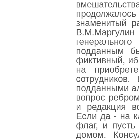
вмешательст
продолжалось
знаменитый р
В.М.Маргули
генеральног
подданным бы
фиктивный, иб
на приобрет
сотрудников.
подданными ал
вопрос ребром
и редакция в
Если да - на 
флаг, и пусть
домом. Конс