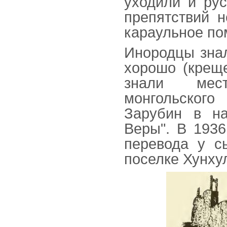
уходили и рус
препятствий 
караульное по
Инородцы знал
хорошо (креще
знали мест
монгольского
Зарубин в на
Веры". В 1936
перевода у с
поселке Хунхул