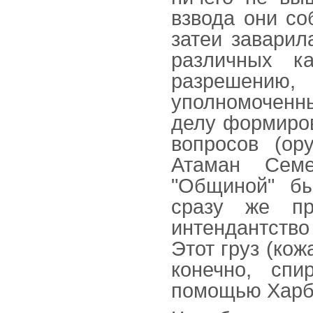
взвода они со
затеи заварил
различных ка
разрешени
уполномоченн
делу формиров
вопросов (о
Атаман Семе
"Общиной" б
сразу же пр
интендантств
Этот груз (кожа
конечно, сп
помощью Харб