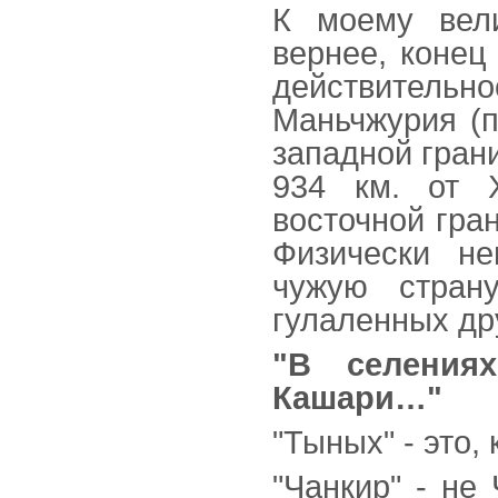
К моему вел
вернее, конец
действитель
Маньчжурия (п
западной гран
934 км. от 
восточной гран
Физически н
чужую стран
гулаленных дру
"В селения
Кашари…"
"Тыных" - это,
"Чанкир" - не