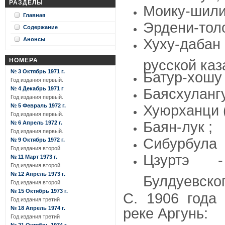
РАЗДЕЛЫ
Моику-шили
Главная
Эрдени-тол
Содержание
Хуху-даба
Анонсы
русской каз
НОМЕРА
№ 3 Октябрь 1971 г.
Батур-хошу 
Год издания первый.
№ 4 Декабрь 1971 г
Баясхуланг
Год издания первый.
Хуюрханци (
№ 5 Февраль 1972 г.
Год издания первый.
Баян-лук ;
№ 6 Апрель 1972 г.
Год издания первый.
Сибурбула
№ 9 Октябрь 1972 г.
Год издания второй
Цзуртэ -
№ 11 Март 1973 г.
Год издания второй
№ 12 Апрель 1973 г.
Булдуевског
Год издания второй
№ 15 Октябрь 1973 г.
С. 1906 года
Год издания третий
№ 18 Апрель 1974 г.
реке Аргунь:
Год издания третий