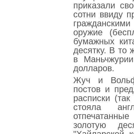
приказали сво
сотни ввиду п
гражданскими
оружие (бесп
бумажных кит
десятку. В то 
в Маньчжурии
долларов.
Жуч и Вольф
постов и пред
расписки (так
стояла англ
отпечатанные
золотую де
"Хайларской к