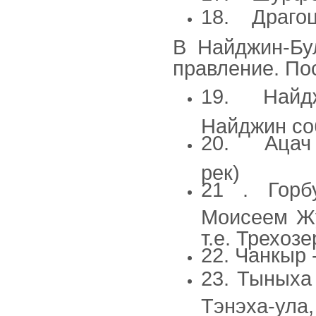
18. Драгоц
В Найджин-Бу
правление. По
19. Найджи
Найджин со
20. Ацач (
рек)
21 . Горб
Моисеем Жу
т.е. Трехоз
22. Чанкыр 
23. Тыныха
Тэнэха-ула, 