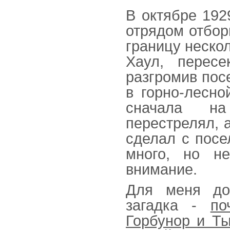
В октябре 192
отрядом отбор
границу неско
Хаул, перес
разгромив пос
в горно-лесно
сначала на
перестрелял, 
сделал с посе
много, но н
внимание.
Для меня до
загадка -
по
Горбунор и Т