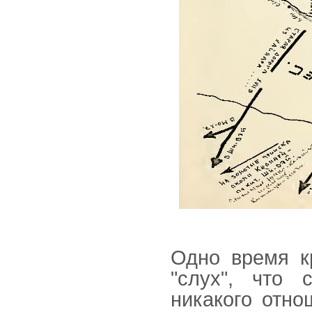
Одно время к
"слух", что 
никакого отно