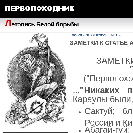
Л
етопись Белой борьбы
Главная
»
№ 33 Октябрь 1976 г.
»
ЗАМЕТКИ К СТАТЬЕ 
ЗАМЕТК
("Первопоход
...
"Никаких п
Караулы были, 
Сактуй; б
России и Ки
Абагай-гуй;