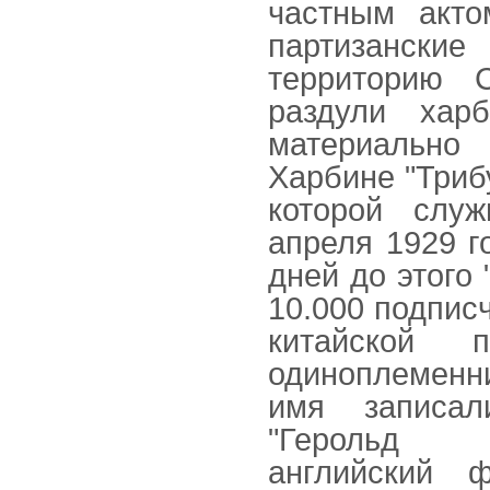
частным акто
партизанские
территорию 
раздули хар
материально 
Харбине "Триб
которой слу
апреля 1929 г
дней до этого
10.000 подписч
китайской 
одиноплеменни
имя записал
"Герольд Х
английский 