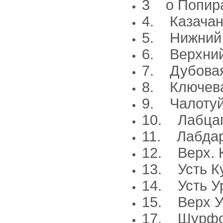
3 о Попир
4. Казача
5. Нижний 
6. Верхний
7. Дубова
8. Ключев
9. Чалоту
10. Лабца
11. Лабда
12. Верх. 
13. Усть К
14. Усть У
15. Верх У
17. Шурфо