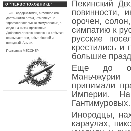
Пекинский Дво
О "ПЕРВОПОХОДНИКЕ"
повинности, и
...Он - содержателен, а главное его
достоинство в том, что пишут не
орочен, солон
"профессиональные мемуаристы", а
симпатию к ру
люди, на низах прожившие
Добровольческою эпопею: не события
русские посе
описывают они, а быт, боевой и
походный, Армии.
крестились и 
Полковник МЕССНЕР
большие празд
Еще до обр
Маньчжурии
принимали пр
Империи. На
Гантимуровых.
Инородцы, нах
караулах, ник