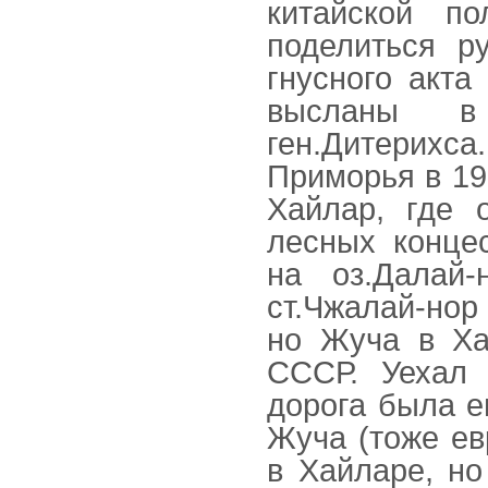
китайской п
поделиться ру
гнусного акта
высланы в
ген.Дитерих
Приморья в 192
Хайлар, где 
лесных конце
на оз.Далай
ст.Чжалай-нор
но Жуча в Ха
СССР. Уехал 
дорога была е
Жуча (тоже ев
в Хайларе, но