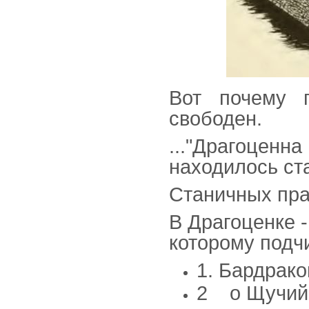
Вот почему 
свободен.
..."Драгоцен
находилось ста
Станичных пра
В Драгоценке 
которому подч
1. Бардрако
2 о Щучий