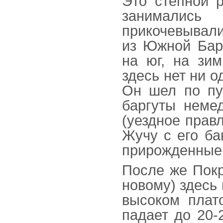
Это степной 
занимались
прикочевывали
из Южной Барг
на юг, на зим
здесь нет ни о
Он шел по пу
баргуты неме
(уездное прав
Жучу с его ба
прирожденные 
После же Покро
новому) здесь 
высоком плат
падает до 20-