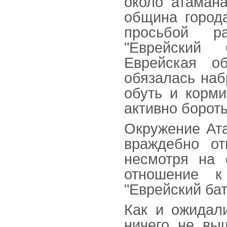
около атаман
община город
просьбой р
"Еврейский 
Еврейская о
обязалась наб
обуть и корми
активно борот
Окружение Ата
враждебно от
несмотря на 
отношение к
"Еврейский бат
Как и ожидал
ничего не вы