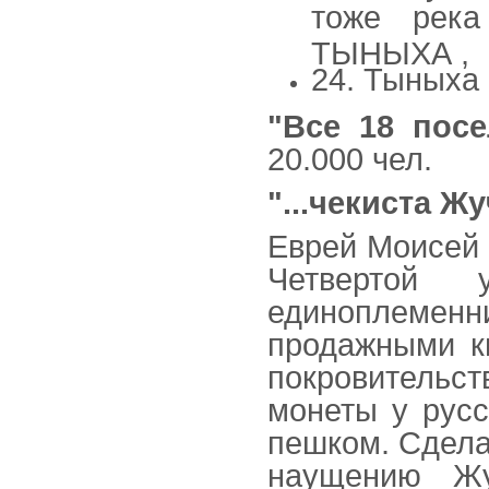
тоже река
ТЫНЫХА ,
24. Тыныха
"Все 18 посел
20.000 чел.
"...чекиста Жу
Еврей Моисей 
Четвертой
единоплеменни
продажными ки
покровительс
монеты у русс
пешком. Сдела
наущению Жу