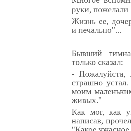
руки, пожела­ли
Жизнь ее, доче
и печаль­но"...
Бывший гимна
только сказал:
- Пожалуйста, 
страшно устал.
моим маленьким
живых."
Как мог, как у
написав, проче
"Какое ужасное 