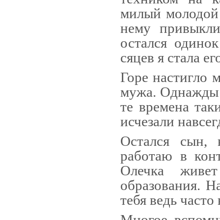
милый молодой 
нему привыкли
остался одинок
сяцев я стала ег
Горе настигло м
мужа. Однажды 
те времена так
исчезали навсег
Остался сын, 
работаю в кон
Олечка живе
образования. Н
тебя ведь часто
Многое вспом