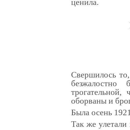
цени­ла.
Свершилось то,
безжалост­но
трогательной,
оборваны и бро
Была осень 1921
Так же улетали