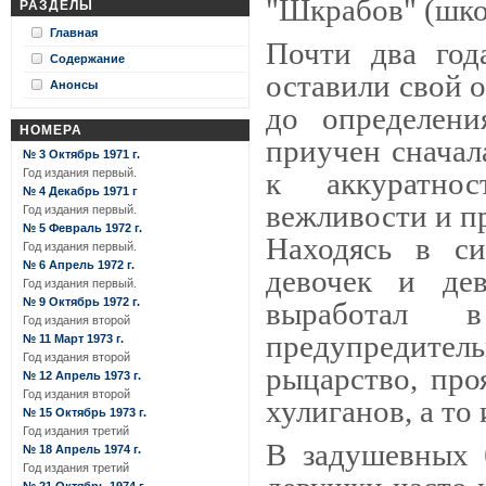
"Шкрабов" (шко
РАЗДЕЛЫ
Главная
Почти два год
Содержание
оставили свой о
Анонсы
до определен
НОМЕРА
приучен сначал
№ 3 Октябрь 1971 г.
Год издания первый.
к аккуратнос
№ 4 Декабрь 1971 г
вежливости и п
Год издания первый.
№ 5 Февраль 1972 г.
Находясь в си
Год издания первый.
№ 6 Апрель 1972 г.
девочек и дев
Год издания первый.
№ 9 Октябрь 1972 г.
выработал 
Год издания второй
предупредитель
№ 11 Март 1973 г.
Год издания второй
рыцарство, про
№ 12 Апрель 1973 г.
Год издания второй
хулиганов, а то
№ 15 Октябрь 1973 г.
Год издания третий
В задушевных 
№ 18 Апрель 1974 г.
Год издания третий