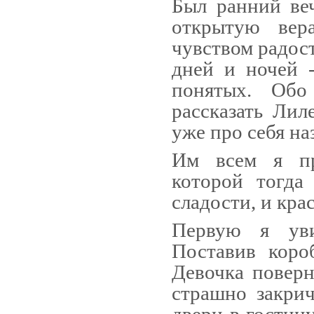
Был ранний веч
открытую вер
чувством радост
дней и ночей 
понятых. Обо
рассказать Лил
уже про себя н
Им всем я пр
которой тогда
сладости, и кра
Первую я уви
Поставив коро
Девочка поверн
страшно закрич