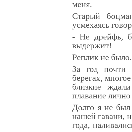
меня.
Старый боцман
усмехаясь го­вор
- Не дрейфь, 
выдержит!
Реплик не было.
За год почти 
берегах, мно­го
близкие ждали
плавание лично 
Долго я не был
нашей га­вани, 
года, наливалис