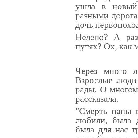
ушла в но­вый
разными дорога
дочь первопохо
Нелепо? А раз
путях? Ох, как 
Через много л
Взрослые лю­ди
рады. О многом
рассказала.
"Смерть папы в
любили, была 
была для нас т