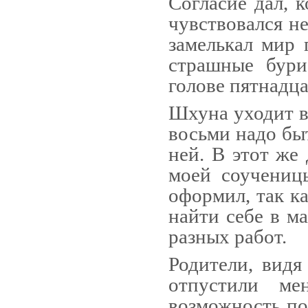
Согласие дал, к
чувст­вовался н
замелькал мир 
страшные бури
голове пятнадц
Шхуна уходит в 
вось­ми надо бы
ней. В этот же
моей соучениц
оформил, так ка
найти себе в м
раз­ных работ.
Родители, видя
отпусти­ли м
возможность по