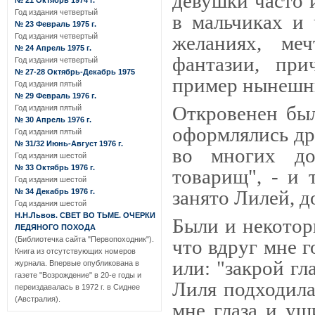
девушки ча­сто 
№ 21 Октябрь 1974 г.
Год издания четвертый
в мальчиках и 
№ 23 Февраль 1975 г.
Год издания четвертый
желаниях, ме
№ 24 Апрель 1975 г.
фантазии, при
Год издания четвертый
№ 27-28 Октябрь-Декабрь 1975
пример нынешн
Год издания пятый
№ 29 Февраль 1976 г.
Откровенен был
Год издания пятый
№ 30 Апрель 1976 г.
оформля­лись др
Год издания пятый
№ 31/32 Июнь-Август 1976 г.
во многих дом
Год издания шестой
№ 33 Октябрь 1976 г.
товарищ", - и 
Год издания шестой
занято Лилей, д
№ 34 Декабрь 1976 г.
Год издания шестой
Н.Н.Львов. СВЕТ ВО ТЬМЕ. ОЧЕРКИ
Были и некотор
ЛЕДЯНОГО ПОХОДА
(Библиотечка сайта "Первопоходник").
что вдруг мне г
Книга из отсутствующих номеров
или: "закрой гл
журнала. Впервые опубликована в
газете "Возрождение" в 20-е годы и
Лиля подходила
переиздавалась в 1972 г. в Сиднее
(Австралия).
мне глаза и уш