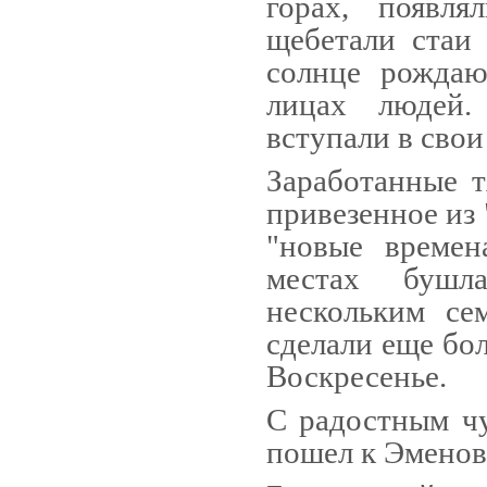
горах, появля
щебетали стаи 
солнце рождаю
лицах людей.
вступали в свои
Заработанные т
привезен­ное из
"новые времен
местах бушла
нескольким се
сделали еще бо
Воскресенье.
С радостным чу
пошел к Эмено