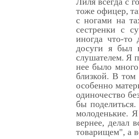
Лиля всег­да с 
тоже офицер, та
с ногами на та
сестренки с с
иногда что-то
досуги я был 
слушателем. Я п
нее было много
близкой. В том
особенно матери
одиночест­во бе
бы поделиться.
молоденькие. Я 
вернее, делал в
товарищем", а в