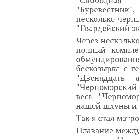
"Свободная Р
"Буревестник
несколько черны
"Гвардейский эк
Через нескольк
полный компле
обмундирован
бескозырка с г
"Двенадцать 
"Черноморский 
весь "Черномо
нашей шхуны и 
Так я стал матр
Плавание между