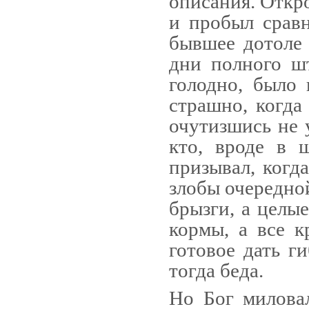
описания. Откро
и пробыл сравн
бывшее дотоле
дни полного ш
голодно, было 
страшно, когда
очутизшись не у
кто, вроде в 
призывал, когд
злобы очередно
брызги, а це­лы
кормы, а все к
готовое дать г
тогда беда.
Но Бог миловал