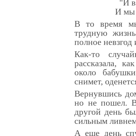
"И в
И мы 
В
то время м
трудную жизнь
полное невзгод 
Как-то случа
рассказала, ка
около бабушки
снимет, оденется
Вернувшись дом
но не пошел. В
другой день бы
сильным ливнем
А еще день сп