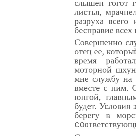
слышен гогот 
листья, мрачне
разруха всего и
бесправие всех 
Совершенно слу
отец ее, котор
время работа
моторной шхуне
мне службу на
вместе с ним. 
юнгой, главны
будет. Условия 
берегу в морс
ветствующи
со
ot