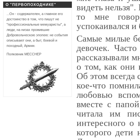
видеть нельзя". 
О "ПЕРВОПОХОДНИКЕ"
то мне говор
...Он - содержателен, а главное его
достоинство в том, что пишут не
успокаивался и
"профессиональные мемуаристы", а
люди, на низах прожившие
Добровольческою эпопею: не события
Самые милые б
описывают они, а быт, боевой и
девочек. Часто
походный, Армии.
Полковник МЕССНЕР
рассказывали мн
о том, как они 
Об этом всегда 
кое-что помнил
любовью вспом
вместе с папой
читала им пис
интересного о 
которого дети 