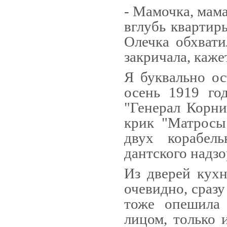
- Мамочка, мама
вглубь квартиры
Олечка об­хват
закричала, кажет
Я буквально ос
осень 1919 год
"Генерал Корн
крик "Матросы!
двух корабель
дантского надзо
Из дверей кух
очевидно, сраз
тоже опешила
лицом, только и