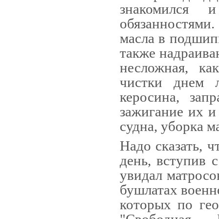
знакомился 
обязанностями
масла в подшип
также надраиван
несложная, ка
чистки днем л
керосина, зап
зажигание их и
судна, убор­ка 
Надо сказать, ч
день, вступив 
увидал матросов
бушлатах военно
которых по гео