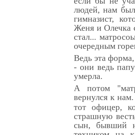
если бы не уч
людей, нам был
гим­назист, ко
Женя и Олечка с
стал... матросо
очередным горем
Ведь эта форма
- они ведь пап
умерла.
А потом "мат
вернулся к нам
тот офицер, к
страшную весть
сын, бывший ю
техником на к