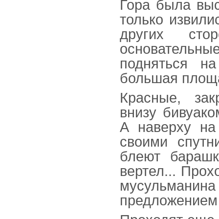
Гора была выс
только извили
других сто
основательны
подняться н
большая площа
Красные, зак
внизу бивуако
А наверху на
своими спутн
блеют барашк
вертел... Про
мусульмани
предложением 