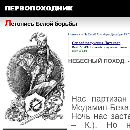
Л
етопись Белой борьбы
Главная
»
№ 27-28 Октябрь-Декабрь 1975 
Способ получения Латексов
Ru2622649c1
способ получения Латексо
espe.spb.ru
НЕБЕСНЫЙ ПОХОД. - 
Нас партизан
Медамин-Бека,
Ночь нас заст
– К.). Но н