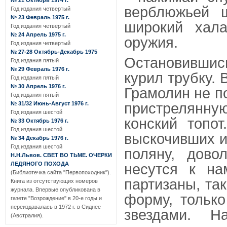
№ 21 Октябрь 1974 г.
верблюжьей 
Год издания четвертый
№ 23 Февраль 1975 г.
широкий хал
Год издания четвертый
№ 24 Апрель 1975 г.
оружия.
Год издания четвертый
№ 27-28 Октябрь-Декабрь 1975
Остановившис
Год издания пятый
№ 29 Февраль 1976 г.
курил трубку. 
Год издания пятый
№ 30 Апрель 1976 г.
Грамолин не п
Год издания пятый
пристрелянн
№ 31/32 Июнь-Август 1976 г.
Год издания шестой
конский топот
№ 33 Октябрь 1976 г.
Год издания шестой
выскочивших и
№ 34 Декабрь 1976 г.
Год издания шестой
поляну, дово
Н.Н.Львов. СВЕТ ВО ТЬМЕ. ОЧЕРКИ
ЛЕДЯНОГО ПОХОДА
несутся к на
(Библиотечка сайта "Первопоходник").
партизаны, та
Книга из отсутствующих номеров
журнала. Впервые опубликована в
форму, только
газете "Возрождение" в 20-е годы и
переиздавалась в 1972 г. в Сиднее
звездами. 
(Австралия).