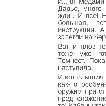
и... от Медами
Дарье, много 
жди". И все! 
большая, по
инструкции. À
залегли на бе
Вот и плов г
тоже уже го
Темнеет. Пока
наступила.
И вот слышим 
как-то особен
оружие пригот
предположение,
то! Кабаны так