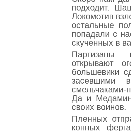
подходит. Ша
Локомотив взле
остальные пол
попадали с на
скученных в в
Партизаны 
открывают ог
большевики сд
засевшими в
смельчаками-п
Да и Медамин
своих воинов.
Пленных отпр
конных ферга