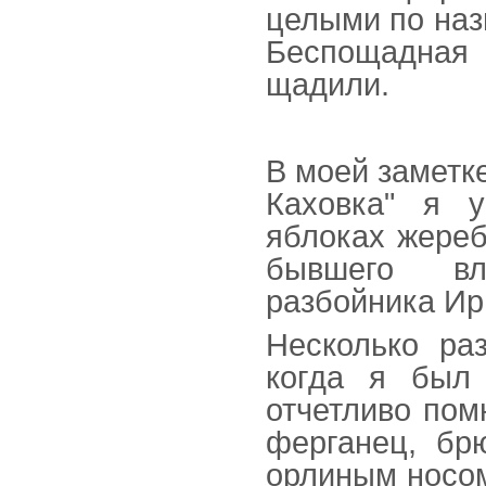
целыми по наз
Беспощадная в
щадили.
В моей заметк
Каховка" я 
яблоках жереб
бывшего вла
разбойника И
Несколько ра
когда я был 
отчетливо пом
ферганец, бр
орлиным носом