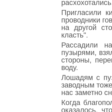
расхохотались
Пригласили ки
проводники го
на другой ст
класть".
Рассадили н
пузырями, взя
стороны, пере
воду.
Лошадям с пу
заводным тоже
нас заметно с
Когда благопо
оказалось, чт