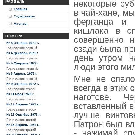
некоторые суб
РАЗДЕЛЫ
Главная
в чай-хане, м
Содержание
ферганца и 
Анонсы
кишлака в сп
НОМЕРА
совершенно н
№ 3 Октябрь 1971 г.
сзади была пр
Год издания первый.
№ 4 Декабрь 1971 г
день утром н
Год издания первый.
№ 5 Февраль 1972 г.
люди этого ми
Год издания первый.
№ 6 Апрель 1972 г.
Мне не спало
Год издания первый.
№ 9 Октябрь 1972 г.
всегда в этих 
Год издания второй
наготове. 
№ 11 Март 1973 г.
Год издания второй
вставленный в
№ 12 Апрель 1973 г.
Год издания второй
лучше винтов
№ 15 Октябрь 1973 г.
Год издания третий
Патрон был вл
№ 18 Апрель 1974 г.
Год издания третий
- нажимай сп