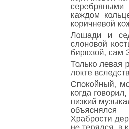
серебряными 
каждом кольце
коричневой ко
Лошади и се
слоновой кост
бирюзой, сам 
Только левая р
локте вследст
Спокойный, мо
когда говорил,
низкий музыка
объяснялся 
Храбрости дер
не терялся, в 