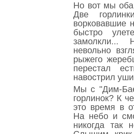
Но вот мы оба
Две горлин
ворковавшие н
быстро улет
замолкли...
невольно взгл
рыжего жеребц
перестал ес
навострил уши
Мы с "Дим-Бае
горлинок? К ч
это время в о
На небо и смо
никогда так н
Слышим, крик 