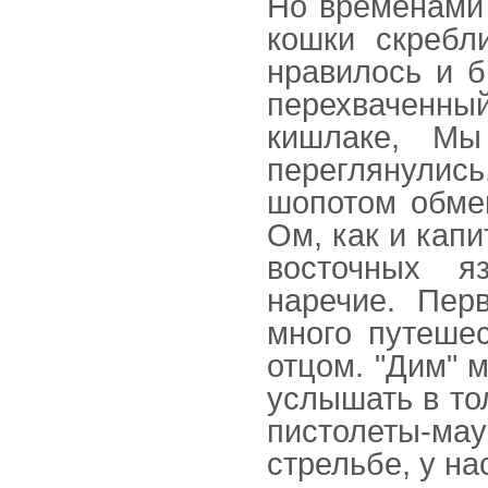
Но временами 
кошки скребл
нравилось и б
перехваченны
кишлаке, Мы
переглянулись
шопотом обме
Ом, как и кап
восточных я
наречие. Пер
много путеше
отцом. "Дим" 
услышать в то
пистолеты-ма
стрельбе, у на