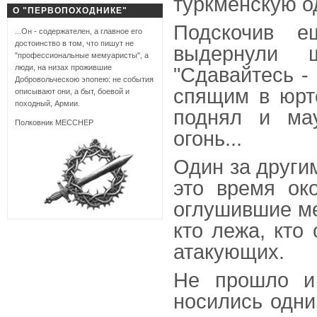
туркменскую о
О "ПЕРВОПОХОДНИКЕ"
Подскочив 
...Он - содержателен, а главное его
достоинство в том, что пишут не
выдернули 
"профессиональные мемуаристы", а
люди, на низах прожившие
"Сдавайтесь -
Добровольческою эпопею: не события
спящим в юрте
описывают они, а быт, боевой и
походный, Армии.
поднял и ма
Полковник МЕССНЕР
огонь...
Один за други
это время ок
оглушившие ме
кто лежа, кто 
атакующих.
Не прошло и 
носились одни