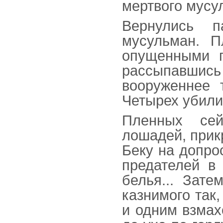
мертвого мусу
Вернулись п
мусульман. 
опущенными г
рассыпавшись
вооруженнее т
Четырех убили,
Пленных се
лошадей, прик
Беку на допрос
предателей в 
белья... Зате
казнимого так
и одним взмахо