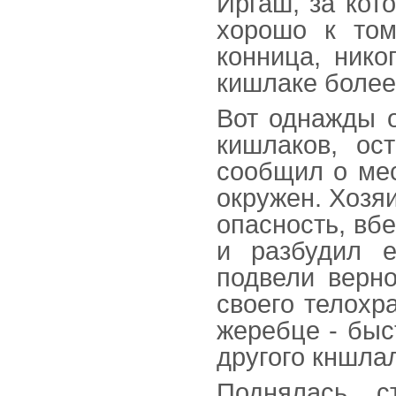
Иргаш, за кот
хорошо к том
конница, нико
кишлаке более
Вот однажды о
кишлаков, ос
сообщил о ме
окружен. Хозяи
опасность, вбе
и разбудил 
подвели верно
своего телохр
жеребце - быс
другого кншла
Поднялась с