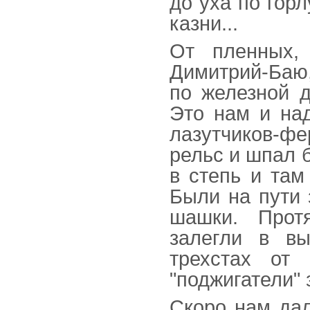
до уха по горл
казни...
От пленных,
Димитрий-Баю
по железной д
Это нам и над
лазутчиков-фе
рельс и шпал 
в степь и там
Были на пути
шашки. Прот
залегли в в
трехстах от 
"поджигатели" 
Скоро нам дал