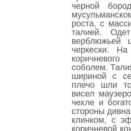
черной боро
мусульманском
роста, с масс
талией. Оде
верблюжьей 
черкески. Н
коричневого
соболем. Тали
шириной с се
плечо шли то
висел маузеро
чехле и богат
стороны дивна
клинком, с э
коричневой ко