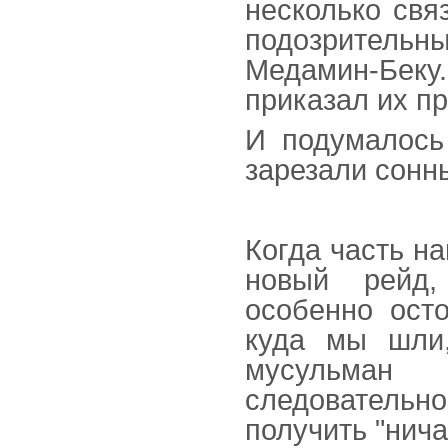
несколько свя
подозритель
Медамин-Беку.
приказал их пр
И подумалось
зарезали сонн
Когда часть н
новый рейд,
особенно осто
куда мы шли
мусульман 
следователь
получить "ничак