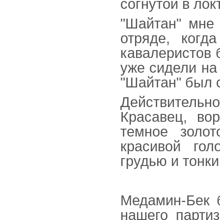
согнутой в лок
"Шайтан" мне 
отряде, когд
кавалеристов 
уже сидели на
"Шайтан" был 
Действительн
Красавец, во
темное золот
красивой го
грудью и тонк
Медамин-Бек 
нашего партиз