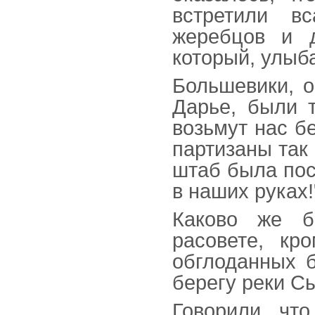
встретили в
жеребцов и д
который, улыб
Большевики, 
Дарье, были т
возьмут нас бе
партизаны так 
штаб была пос
в наших руках!
Каково же б
расовете, кр
обглоданных б
берегу реки С
Говорили, что