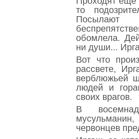
Проходят еще 
то подозрите
Посылают о
беспрепятст
обомлела. Дей
ни души... Ирг
Вот что прои
рассвете, Ирг
верблюжьей ше
людей и гора
своих врагов.
В восемна
мусульманин
червонцев пре