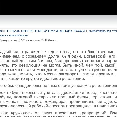
ая
»
Н.Н.Львов. СВЕТ ВО ТЬМЕ. ОЧЕРКИ ЛЕДЯНОГО ПОХОДА
»
микрофибра для стёко
нала в новосибирске
. (Продолжение) "Свет во тьме" - Н.Львов
адкий яд отравлял не одни низы, но и общественные в
ниманием, с сознанием долга, был один. Богаевский, его
озванный донским баяном, был проникнут лиризмом народ
нять, что революция не могла быть иной, чем той, како
есто мечты своей молодости, он столкнулся с грубой реал
одолжал верить, что можно заговорить зверя словами,
чты, какой-то другой идеальной революции.
ого было людей, опьяненных своим успехом в революцион
кой-нибудь школьный учитель, дрожавший перед инспекто
ибуны, полковой писарь или военный фельдшер, стоявши
г смещать полкового командира, провинциальный адвока
лезнодорожный рабочий-слесарь превращался в начальник
лова кружилась от таких внезапных превращений. Вз