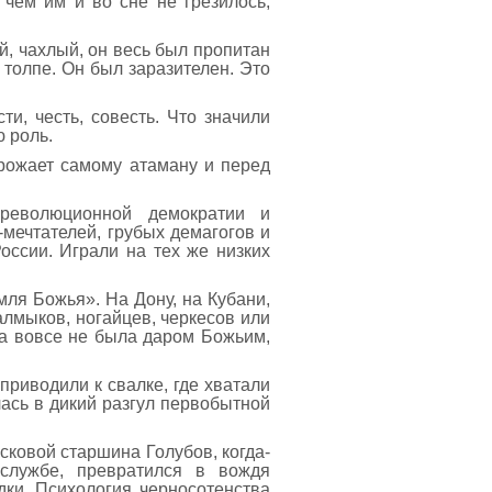
 чем им и во сне не грезилось,
, чахлый, он весь был пропитан
 толпе. Он был заразителен. Это
и, честь, совесть. Что значили
ю роль.
грожает самому атаману и перед
 революционной демократии и
мечтателей, грубых демагогов и
оссии. Играли на тех же низких
мля Божья». На Дону, на Кубани,
алмыков, ногайцев, черкесов или
 а вовсе не была даром Божьим,
приводили к свалке, где хватали
лась в дикий разгул первобытной
сковой старшина Голубов, когда-
 службе, превратился в вождя
ки. Психология черносотенства