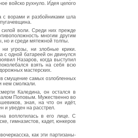
ное войско рухнуло. Идея целого
ба с ворами и разбойниками шла
 пугачевщина.
й силой воли. Среди них прежде
ротивоположность многим другим
, но и среди мятежной толпы.
 ни угрозы, ни злобные крики.
га с одной батареей он двинулся
роявил Назаров, когда выступил
поколебался взять на себя всю
одорожных мастерских.
о в смущение самых озлобленных
и нем смолкали.
мерти Каледина, он остался в
ералом Поповым. Мужественно во
шевиков, зная, на что он идёт,
н и уведен на расстрел.
на воплотилась в его лице. С
ке, гимназистов, кадет, юнкеров
очеркасска, как эти партизаны-