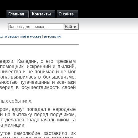
Главная
Контакты
О сайте
л и зеркал, mail в москве
|
аутсорсинг
ерхи. Каледин, с его трезвым
 помощник, искренний и пылкий,
ничества и не понимал и не мог
й она выявилась в большевизме.
ьностью пугачевщины и все-таки
 верил в осуществимость своей
ных событиях.
ром, вдруг попадал в народные
й на вытяжку перед поручиком,
т делался градоначальником, а
а милиции.
дутое самолюбие заставило их