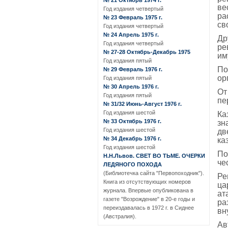
№ 21 Октябрь 1974 г.
ве
Год издания четвертый
ра
№ 23 Февраль 1975 г.
св
Год издания четвертый
№ 24 Апрель 1975 г.
Др
Год издания четвертый
ре
№ 27-28 Октябрь-Декабрь 1975
им
Год издания пятый
По
№ 29 Февраль 1976 г.
ор
Год издания пятый
№ 30 Апрель 1976 г.
От
Год издания пятый
пе
№ 31/32 Июнь-Август 1976 г.
Год издания шестой
Ка
№ 33 Октябрь 1976 г.
зн
Год издания шестой
дв
№ 34 Декабрь 1976 г.
ка
Год издания шестой
По
Н.Н.Львов. СВЕТ ВО ТЬМЕ. ОЧЕРКИ
че
ЛЕДЯНОГО ПОХОДА
(Библиотечка сайта "Первопоходник").
Ре
Книга из отсутствующих номеров
ца
журнала. Впервые опубликована в
ат
газете "Возрождение" в 20-е годы и
ра
переиздавалась в 1972 г. в Сиднее
вн
(Австралия).
Ав