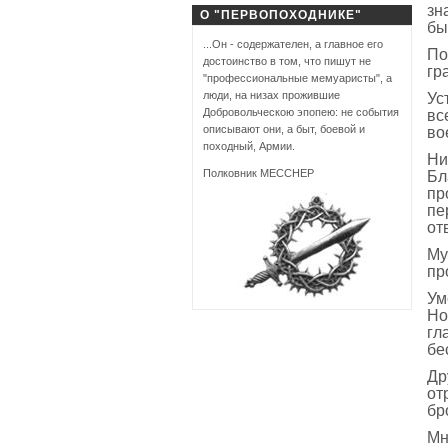
зн
О "ПЕРВОПОХОДНИКЕ"
бы
...Он - содержателен, а главное его
По
достоинство в том, что пишут не
гр
"профессиональные мемуаристы", а
люди, на низах прожившие
Ус
Добровольческою эпопею: не события
вс
описывают они, а быт, боевой и
во
походный, Армии.
Ни
Полковник МЕССНЕР
Бл
пр
пе
от
Му
пр
Ум
Но
гл
бе
Др
от
бр
Мн