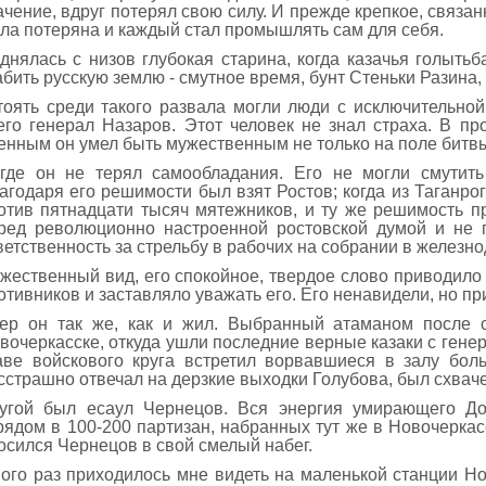
ачение, вдруг потерял свою силу. И прежде крепкое, связан
ла потеряна и каждый стал промышлять сам для себя.
днялась с низов глубокая старина, когда казачья голыть
абить русскую землю - смутное время, бунт Стеньки Разина,
тоять среди такого развала могли люди с исключительно
его генерал Назаров. Этот человек не знал страха. В п
енным он умел быть мужественным не только на поле битвы
где он не терял самообладания. Его не могли смутить
агодаря его решимости был взят Ростов; когда из Таганро
отив пятнадцати тысяч мятежников, и ту же решимость п
ред революционно настроенной ростовской думой и не 
ветственность за стрельбу в рабочих на собрании в железн
жественный вид, его спокойное, твердое слово приводил
отивников и заставляло уважать его. Его ненавидели, но пр
ер он так же, как и жил. Выбранный атаманом после с
вочеркасске, откуда ушли последние верные казаки с ген
аве войскового круга встретил ворвавшиеся в залу боль
сстрашно отвечал на дерзкие выходки Голубова, был схваче
угой был есаул Чернецов. Вся энергия умирающего До
рядом в 100-200 партизан, набранных тут же в Новочеркасс
осился Чернецов в свой смелый набег.
ого раз приходилось мне видеть на маленькой станции Нов