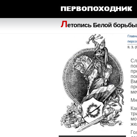
Л
етопись Белой борьбы
Главн
персо
II. 3
Сл
по
пр
по
Вм
пр
ме
Мн
Ка
тр
мо
же
Го