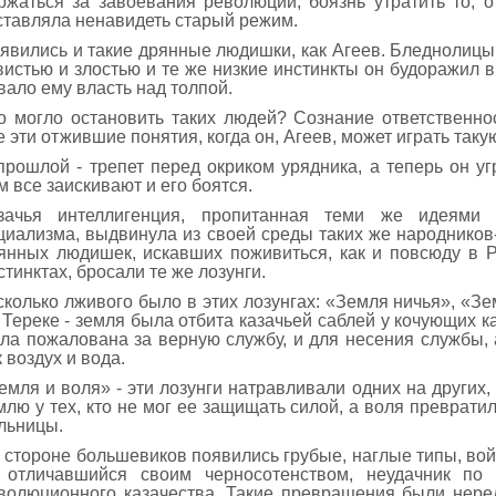
ржаться за завоевания революции, боязнь утратить то, о
ставляла ненавидеть старый режим.
явились и такие дрянные людишки, как Агеев. Бледнолицый
вистью и злостью и те же низкие инстинкты он будоражил в
вало ему власть над толпой.
о могло остановить таких людей? Сознание ответственност
е эти отжившие понятия, когда он, Агеев, может играть таку
прошлой - трепет перед окриком урядника, а теперь он у
м все заискивают и его боятся.
зачья интеллигенция, пропитанная теми же идеями
циализма, выдвинула из своей среды таких же народников-
янных людишек, искавших поживиться, как и повсюду в Р
стинктах, бросали те же лозунги.
сколько лживого было в этих лозунгах: «Земля ничья», «Зе
 Тереке - земля была отбита казачьей саблей у кочующих к
ла пожалована за верную службу, и для несения службы,
к воздух и вода.
емля и воля» - эти лозунги натравливали одних на других, 
млю у тех, кто не мог ее защищать силой, а воля преврати
льницы.
 стороне большевиков появились грубые, наглые типы, вой
 отличавшийся своим черносотенством, неудачник по
волюционного казачества. Такие превращения были неред