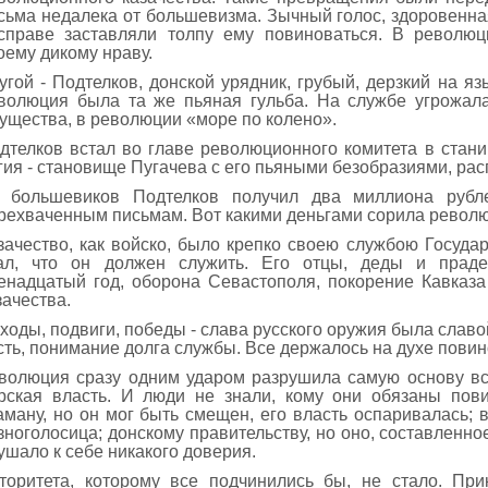
сьма недалека от большевизма. Зычный голос, здоровенная
справе заставляли толпу ему повиноваться. В револю
оему дикому нраву.
угой - Подтелков, донской урядник, грубый, дерзкий на я
волюция была та же пьяная гульба. На службе угрожала
ущества, в революции «море по колено».
дтелков встал во главе революционного комитета в стани
гия - становище Пугачева с его пьяными безобразиями, рас
 большевиков Подтелков получил два миллиона рубл
рехваченным письмам. Вот какими деньгами сорила револ
зачество, как войско, было крепко своею службою Государ
ал, что он должен служить. Его отцы, деды и праде
енадцатый год, оборона Севастополя, покорение Кавказа
зачества.
ходы, подвиги, победы - слава русского оружия была славо
сть, понимание долга службы. Все держалось на духе пови
волюция сразу одним ударом разрушила самую основу все
рская власть. И люди не знали, кому они обязаны пов
аману, но он мог быть смещен, его власть оспаривалась; 
зноголосица; донскому правительству, но оно, составленно
ушало к себе никакого доверия.
торитета, которому все подчинились бы, не стало. Пр