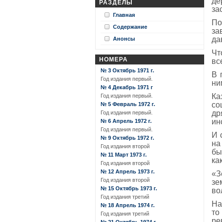
де
РАЗДЕЛЫ
за
Главная
По
Содержание
за
да
Анонсы
Чт
НОМЕРА
вс
№ 3 Октябрь 1971 г.
В 
Год издания первый.
ни
№ 4 Декабрь 1971 г
Ка
Год издания первый.
со
№ 5 Февраль 1972 г.
др
Год издания первый.
ин
№ 6 Апрель 1972 г.
Год издания первый.
И 
№ 9 Октябрь 1972 г.
на
Год издания второй
бы
№ 11 Март 1973 г.
ка
Год издания второй
№ 12 Апрель 1973 г.
«З
Год издания второй
зе
№ 15 Октябрь 1973 г.
во
Год издания третий
На
№ 18 Апрель 1974 г.
то
Год издания третий
ре